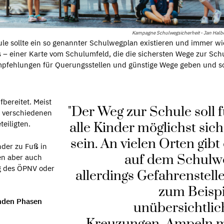
Kampagne Schulwegsicherheit - Jan Halb
le sollte ein so genannter Schulwegplan existieren und immer w
es – einer Karte vom Schulumfeld, die die sichersten Wege zur Sch
Empfehlungen für Querungsstellen und günstige Wege geben und s
fbereitet. Meist
"Der Weg zur Schule soll 
, verschiedenen
eiligten.
alle Kinder möglichst sic
sein. An vielen Orten gibt
inder zu Fuß in
auf dem Schulw
en aber auch
g des ÖPNV oder
allerdings Gefahrenstell
zum Beispi
enden Phasen
unübersichtlic