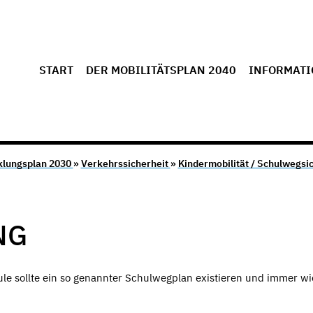
START
DER MOBILITÄTSPLAN 2040
INFORMATI
klungsplan 2030
»
Verkehrssicherheit
»
Kindermobilität / Schulwegsi
NG
le sollte ein so genannter Schulwegplan existieren und immer w