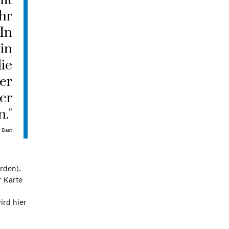
it
hr
In
in
ie
er
er
n."
Bast
rden).
r Karte
ird hier