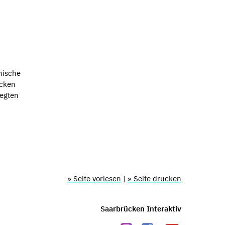
nische
ücken
legten
» Seite vorlesen
|
» Seite drucken
Saarbrücken Interaktiv