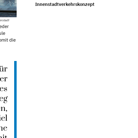
Innenstadtverkehrskonzept
erstadt
ieder
ule
omit die
für
her
 es
eg
en,
el
he