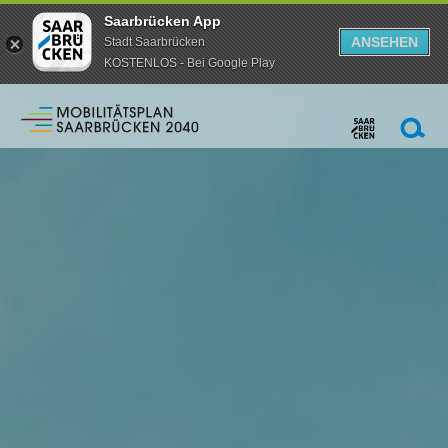
Saarbrücken App
ANSEHEN
Stadt Saarbrücken
KOSTENLOS - Bei Google Play