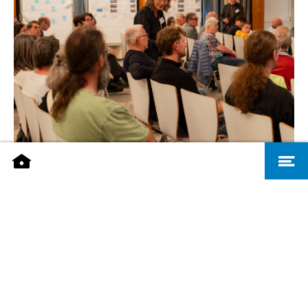
BETEILIGUNGSPROZESS
Sitzgruppen der Mobilitätswerkstatt - Leon Fürtig
Aktiv mitmachen und Saarbrückens Mobilität nachhaltig
gestalten: Was war Thema bei der 1. Mobilitätswerkstatt
oder der Online-Beteiligung? Welche Beteiligungsformate
stehen als nächstes an?
Beteiligungsprozess