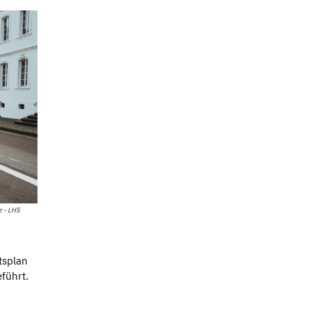
 - LHS
tsplan
führt.