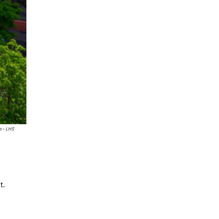
e - LHS
t.