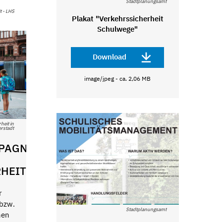
Stadtplanungsamt
t - LHS
Plakat "Verkehrssicherheit
Schulwege"
Download
image/jpeg - ca. 2,06 MB
eit in
erstadt
PAGNE
HEIT
r
 bzw.
Stadtplanungsamt
nen